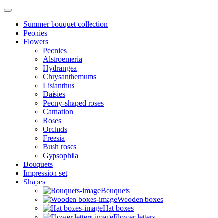
Summer bouquet collection
Peonies
Flowers
Peonies
Alstroemeria
Hydrangea
Chrysanthemums
Lisianthus
Daisies
Peony-shaped roses
Carnation
Roses
Orchids
Freesia
Bush roses
Gypsophila
Bouquets
Impression set
Shapes
Bouquets
Wooden boxes
Hat boxes
Flower letters