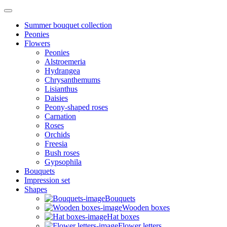
Summer bouquet collection
Peonies
Flowers
Peonies
Alstroemeria
Hydrangea
Chrysanthemums
Lisianthus
Daisies
Peony-shaped roses
Carnation
Roses
Orchids
Freesia
Bush roses
Gypsophila
Bouquets
Impression set
Shapes
Bouquets
Wooden boxes
Hat boxes
Flower letters