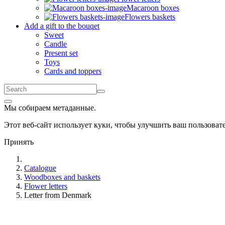
Macaroon boxes
Flowers baskets
Add a gift to the bouqet
Sweet
Candle
Present set
Toys
Cards and toppers
Мы собираем метаданные.
Этот веб-сайт использует куки, чтобы улучшить ваш пользова
Принять
Catalogue
Woodboxes and baskets
Flower letters
Letter from Denmark