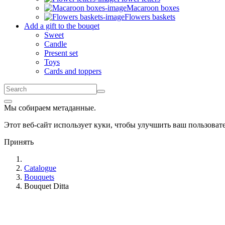
Macaroon boxes
Flowers baskets
Add a gift to the bouqet
Sweet
Candle
Present set
Toys
Cards and toppers
Мы собираем метаданные.
Этот веб-сайт использует куки, чтобы улучшить ваш пользова
Принять
Catalogue
Bouquets
Bouquet Ditta