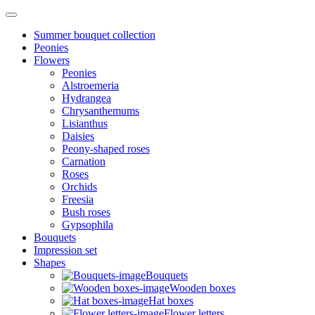
Summer bouquet collection
Peonies
Flowers
Peonies
Alstroemeria
Hydrangea
Chrysanthemums
Lisianthus
Daisies
Peony-shaped roses
Carnation
Roses
Orchids
Freesia
Bush roses
Gypsophila
Bouquets
Impression set
Shapes
Bouquets
Wooden boxes
Hat boxes
Flower letters