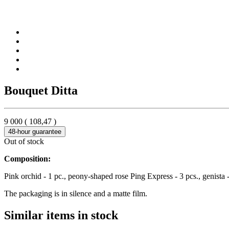
Bouquet Ditta
9 000
(
108,47
)
48-hour guarantee
Out of stock
Composition:
Pink orchid - 1 pc., peony-shaped rose Ping Express - 3 pcs., genista - 
The packaging is in silence and a matte film.
Similar items in stock