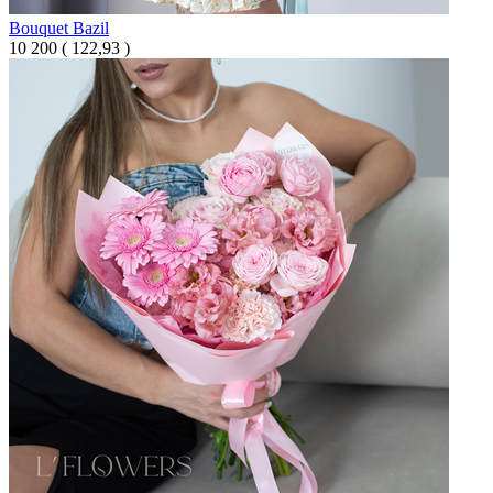
Bouquet Bazil
10 200
(
122,93 )