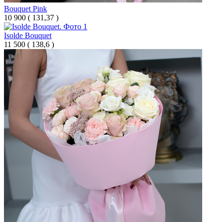
Bouquet Pink
10 900
(
131,37 )
Isolde Bouquet
11 500
(
138,6 )