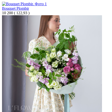
Bouquet Plombir
10 200
(
122,93 )