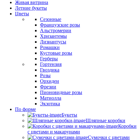
Живая витрина
Летние букеты
Цветы
Сезонные
Французские розы
Альстромерии
Хризантемы
Лизиантусы
Ромашки
Кустовые розы
Герберы
Гортензия
Гвоздика
Розы
Орхидеи
Фрезии
Пионовидные розы
Матиолла
Экзотика
По форме
Букеты
Шляпные коробки
Коробки
с цветами и макарунами
Сумочки с цветами