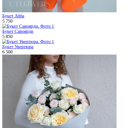
Букет Абба
5 750
Букет Савоярди
5 850
Букет Увертюра
6 500