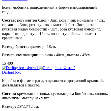
Бонет любимка, выполненный в форме напоминающей
сердце
Состав:
роза кантри блюз - 3шт., роза пинк мондиаль - 4шт.,
гермини - 3шт., роза кустовая мисти баблз - 3шт., роза
кустовая мадам бомбастик - 5шт., роза кустовая мэнсфилд
парк - 1шт., диантус - 15шт., лизиантус - 2шт., эвкалипт
крашенный
Размер бонета:
диаметр - 18см.
Размер композиции:
ширина - 40см., высота - 45см.
15 400
Darling box
Коробка в форме сердца, закрывается прозрачной крышкой,
доставляется в пакете.
Состав:
кремовая гвоздика, кустовая роза Бомбастик, хлопок,
лимониум, макаруни - 9 шт.
Размер:
25*22*12 см.