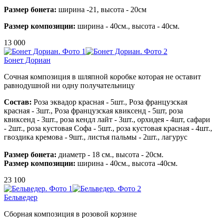
Размер бонета:
ширина -21, высота - 20см
Размер композиции:
ширина - 40см., высота - 40см.
13 000
Бонет Дориан
Сочная композиция в шляпной коробке которая не оставит
равнодушной ни одну получательницу
Состав:
Роза эквадор красная - 5шт., Роза французская
красная - 3шт., Роза французская квиксенд - 5шт, роза
квиксенд - 3шт., роза кендл лайт - 3шт., орхидея - 4шт, сафари
- 2шт., роза кустовая Софа - 5шт., роза кустовая красная - 4шт.,
гвоздика кремова - 9шт., листья пальмы - 2шт., лагурус
Размер бонета:
диаметр - 18 см., высота - 20см.
Размер композиции:
ширина - 40см., высота -40см.
23 100
Бельведер
Сборная композиция в розовой корзине