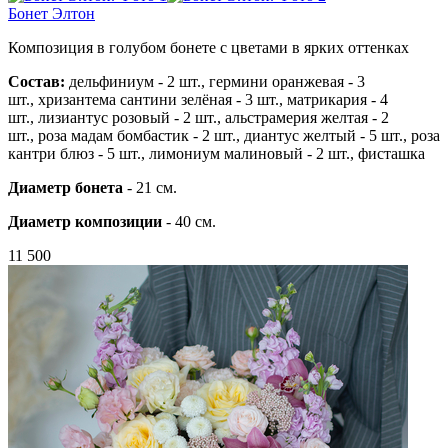
Бонет Элтон
Композиция в голубом бонете с цветами в ярких оттенках
Состав:
дельфиниум - 2 шт.,
гермини оранжевая - 3
шт.,
хризантема сантини зелёная - 3 шт.,
матрикария - 4
шт.,
лизиантус розовый - 2 шт.,
альстрамерия желтая - 2
шт.,
роза мадам бомбастик - 2 шт.,
диантус желтый - 5 шт.,
роза
кантри блюз - 5 шт.,
лимониум малиновый - 2 шт.,
фисташка
Диаметр бонета
- 21 см.
Диаметр композиции
- 40 см.
11 500