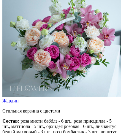
Жардин
Стильная корзина с цветами
Состав:
роза мисти бабблз - 6 шт.,
роза присцилла - 5
шт.,
маттиола - 5 шт.,
орхидея розовая - 6 шт.,
лизиантус
белый махровый - 3 шт.,
роза бомбастик - 3 шт.,
диантус