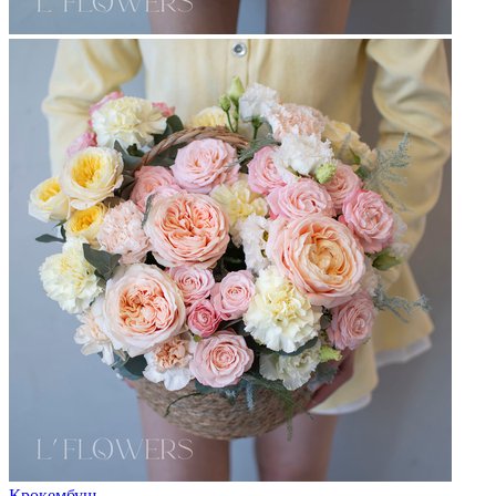
Крокембуш