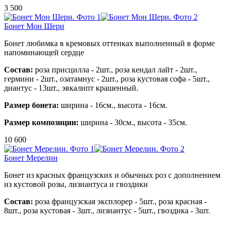
3 500
Бонет Мон Шери
Бонет любимка в кремовых оттенках выполненный в форме
напоминающей сердце
Состав:
роза присцилла - 2шт., роза кендал лайт - 2шт.,
гермини - 2шт., озатамнус - 2шт., роза кустовая софа - 5шт.,
диантус - 13шт., эвкалипт крашенный.
Размер бонета:
ширина - 16см., высота - 16см.
Размер композиции:
ширина - 30см., высота - 35см.
10 600
Бонет Мерелин
Бонет из красных французских и обычных роз с дополнением
из кустовой розы, лизиантуса и гвоздики
Состав:
роза французская эксплорер - 5шт., роза красная -
8шт., роза кустовая - 3шт., лизиантус - 5шт., гвоздика - 3шт.