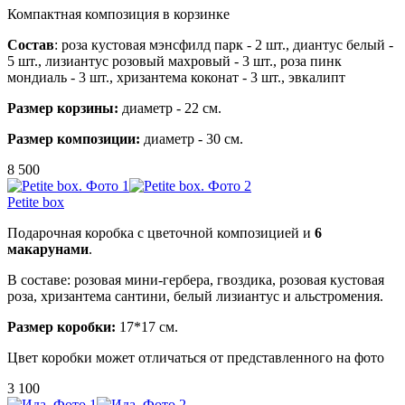
Компактная композиция в корзинке
Состав
:
роза кустовая мэнсфилд парк - 2 шт.,
диантус белый -
5 шт.,
лизиантус розовый махровый - 3 шт.,
роза пинк
мондиаль - 3 шт.,
хризантема коконат - 3 шт.,
эвкалипт
Размер
корзины:
диаметр - 22 см.
Размер композиции:
диаметр - 30 см.
8 500
Petite box
Подарочная коробка с цветочной композицией и
6
макарунами
.
В составе: розовая мини-гербера, гвоздика, розовая кустовая
роза, хризантема сантини, белый лизиантус и альстромения.
Размер коробки:
17*17 см.
Цвет коробки может отличаться от представленного на фото
3 100