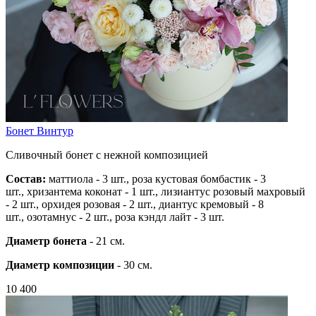
Бонет Винтур
Сливочный бонет с нежной композицией
Состав:
маттиола - 3 шт.,
роза кустовая бомбастик - 3
шт.,
хризантема коконат - 1 шт.,
лизиантус розовый махровый
- 2 шт.,
орхидея розовая - 2 шт.,
диантус кремовый - 8
шт.,
озотамнус - 2 шт., роза
кэндл лайт - 3 шт.
Диаметр бонета
- 21 см.
Диаметр композиции
- 30 см.
10 400