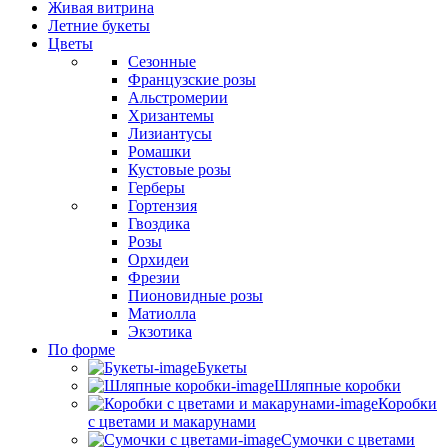
Живая витрина
Летние букеты
Цветы
Сезонные
Французские розы
Альстромерии
Хризантемы
Лизиантусы
Ромашки
Кустовые розы
Герберы
Гортензия
Гвоздика
Розы
Орхидеи
Фрезии
Пионовидные розы
Матиолла
Экзотика
По форме
Букеты
Шляпные коробки
Коробки
с цветами и макарунами
Сумочки с цветами