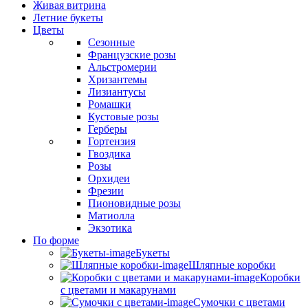
Живая витрина
Летние букеты
Цветы
Сезонные
Французские розы
Альстромерии
Хризантемы
Лизиантусы
Ромашки
Кустовые розы
Герберы
Гортензия
Гвоздика
Розы
Орхидеи
Фрезии
Пионовидные розы
Матиолла
Экзотика
По форме
Букеты
Шляпные коробки
Коробки
с цветами и макарунами
Сумочки с цветами