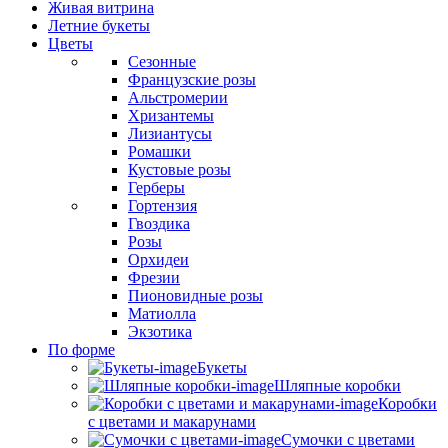
Живая витрина
Летние букеты
Цветы
Сезонные
Французские розы
Альстромерии
Хризантемы
Лизиантусы
Ромашки
Кустовые розы
Герберы
Гортензия
Гвоздика
Розы
Орхидеи
Фрезии
Пионовидные розы
Матиолла
Экзотика
По форме
Букеты
Шляпные коробки
Коробки
с цветами и макарунами
Сумочки с цветами