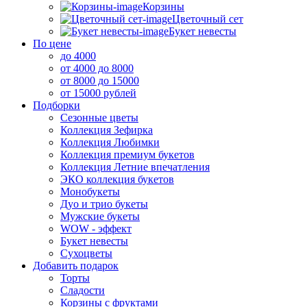
Корзины
Цветочный сет
Букет невесты
По цене
до 4000
от 4000 до 8000
от 8000 до 15000
от 15000 рублей
Подборки
Сезонные цветы
Коллекция Зефирка
Коллекция Любимки
Коллекция премиум букетов
Коллекция Летние впечатления
ЭКО коллекция букетов
Монобукеты
Дуо и трио букеты
Мужские букеты
WOW - эффект
Букет невесты
Сухоцветы
Добавить подарок
Торты
Сладости
Корзины с фруктами