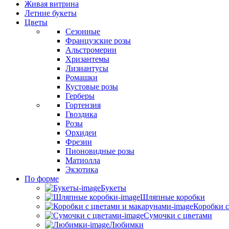
Живая витрина
Летние букеты
Цветы
Сезонные
Французские розы
Альстромерии
Хризантемы
Лизиантусы
Ромашки
Кустовые розы
Герберы
Гортензия
Гвоздика
Розы
Орхидеи
Фрезии
Пионовидные розы
Матиолла
Экзотика
По форме
Букеты
Шляпные коробки
Коробки с
Сумочки с цветами
Любимки