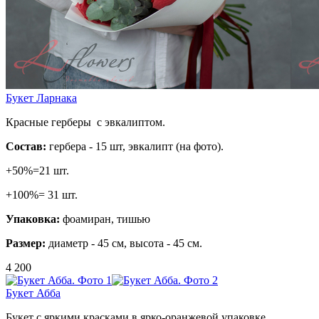
Букет Ларнака
Красные герберы с эвкалиптом.
Состав:
гербера - 15 шт, эвкалипт (на фото).
+50%=21 шт.
+100%= 31 шт.
Упаковка:
фоамиран, тишью
Размер:
диаметр - 45 см, высота - 45 см.
4 200
Букет Абба
Букет с яркими красками в ярко-оранжевой упаковке