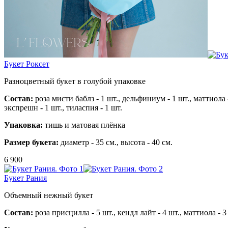
Букет Роксет
Разноцветный букет в голубой упаковке
Состав:
роза мисти баблз - 1 шт.,
дельфиниум - 1 шт.,
маттиола 
экспрешн - 1 шт.,
тиласпия - 1 шт.
Упаковка:
тишь и матовая плёнка
Размер букета:
диаметр - 35 см., высота - 40 см.
6 900
Букет Рания
Объемный нежный букет
Состав:
роза присцилла - 5 шт.,
кендл лайт - 4 шт.,
маттиола - 3