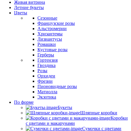
Живая витрина
Летние букеты
Цветы
Сезонные
Французские розы
Альстромерии
Хризантемы
Лизиантусы
Ромашки
Кустовые розы
Герберы
Гортензия
Гвоздика
Розы
Орхидеи
Фрезии
Пионовидные розы
Матиолла
Экзотика
По форме
Букеты
Шляпные коробки
Коробки
с цветами и макарунами
Сумочки с цветами