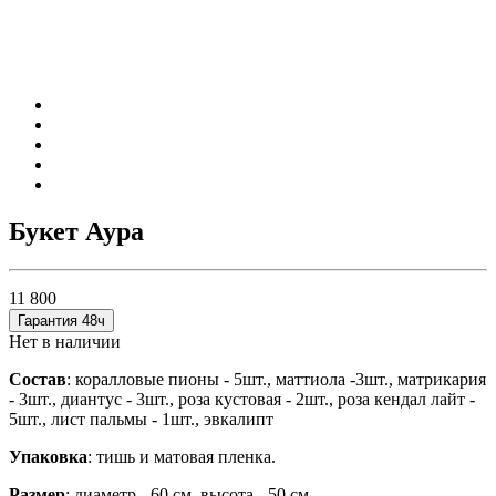
Букет Аура
11 800
Гарантия 48ч
Нет в наличии
Состав
: коралловые пионы - 5шт., маттиола -3шт., матрикария
- 3шт., диантус - 3шт., роза кустовая - 2шт., роза кендал лайт -
5шт., лист пальмы - 1шт., эвкалипт
Упаковка
: тишь и матовая пленка.
Размер
: диаметр - 60 см, высота - 50 см.