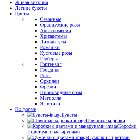
Живая витрина
Летние букеты
Цветы
Сезонные
Французские розы
Альстромерии
Хризантемы
Лизиантусы
Ромашки
Кустовые розы
Герберы
Гортензия
Гвоздика
Розы
Орхидеи
Фрезии
Пионовидные розы
Матиолла
Экзотика
По форме
Букеты
Шляпные коробки
Коробки
с цветами и макарунами
Сумочки с цветами