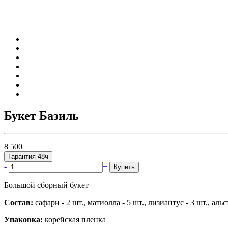
Букет Базиль
8 500
Гарантия 48ч
-
+
Купить
Большой сборный букет
Состав:
сафари - 2 шт., матиолла - 5 шт., лизиантус - 3 шт., альст
Упаковка:
корейская пленка