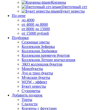
Корзины
Цветочный сет
Букет невесты
По цене
до 4000
от 4000 до 8000
от 8000 до 15000
от 15000 рублей
Подборки
Сезонные цветы
Коллекция Зефирка
Коллекция Любимки
Коллекция премиум букетов
Коллекция Летние впечатления
ЭКО коллекция букетов
Монобукеты
Дуо и трио букеты
Мужские букеты
WOW - эффект
Букет невесты
Сухоцветы
Добавить подарок
Торты
Сладости
Корзины с фруктами