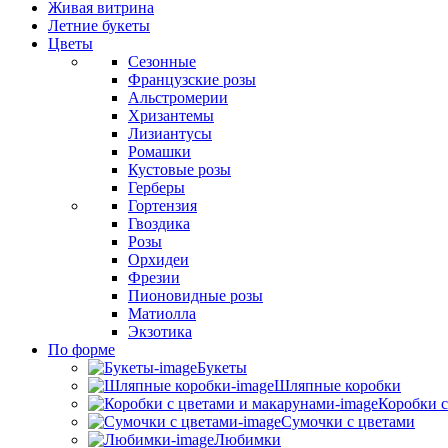
Живая витрина
Летние букеты
Цветы
Сезонные
Французские розы
Альстромерии
Хризантемы
Лизиантусы
Ромашки
Кустовые розы
Герберы
Гортензия
Гвоздика
Розы
Орхидеи
Фрезии
Пионовидные розы
Матиолла
Экзотика
По форме
Букеты
Шляпные коробки
Коробки с
Сумочки с цветами
Любимки