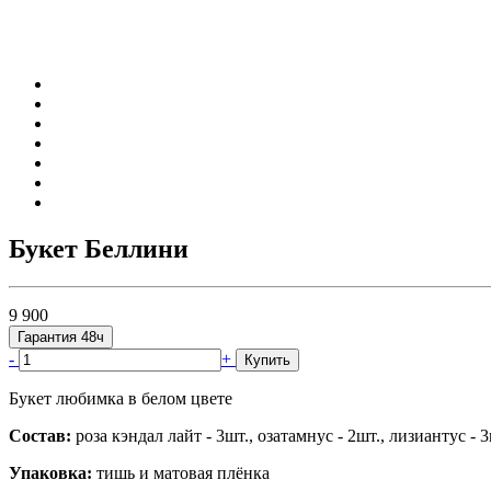
Букет Беллини
9 900
Гарантия 48ч
-
+
Купить
Букет любимка в белом цвете
Состав:
роза кэндал лайт - 3шт., озатамнус - 2шт., лизиантус - 3
Упаковка:
тишь и матовая плёнка