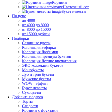
Корзины
Цветочный сет
Букет невесты
По цене
до 4000
от 4000 до 8000
от 8000 до 15000
от 15000 рублей
Подборки
Сезонные цветы
Коллекция Зефирка
Коллекция Любимки
Коллекция премиум букетов
Коллекция Летние впечатления
ЭКО коллекция букетов
Монобукеты
Дуо и трио букеты
Мужские букеты
WOW - эффект
Букет невесты
Сухоцветы
Добавить подарок
Торты
Сладости
Корзины с фруктами