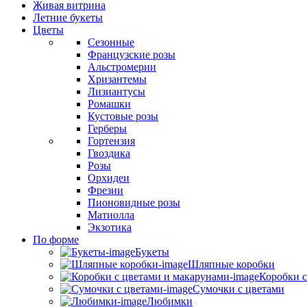
Живая витрина
Летние букеты
Цветы
Сезонные
Французские розы
Альстромерии
Хризантемы
Лизиантусы
Ромашки
Кустовые розы
Герберы
Гортензия
Гвоздика
Розы
Орхидеи
Фрезии
Пионовидные розы
Матиолла
Экзотика
По форме
Букеты
Шляпные коробки
Коробки с
Сумочки с цветами
Любимки