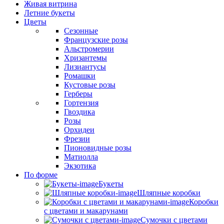
Живая витрина
Летние букеты
Цветы
Сезонные
Французские розы
Альстромерии
Хризантемы
Лизиантусы
Ромашки
Кустовые розы
Герберы
Гортензия
Гвоздика
Розы
Орхидеи
Фрезии
Пионовидные розы
Матиолла
Экзотика
По форме
Букеты
Шляпные коробки
Коробки
с цветами и макарунами
Сумочки с цветами