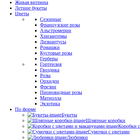
Живая витрина
Летние букеты
Цветы
Сезонные
Французские розы
Альстромерии
Хризантемы
Лизиантусы
Ромашки
Кустовые розы
Герберы
Гортензия
Гвоздика
Розы
Орхидеи
Фрезии
Пионовидные розы
Матиолла
Экзотика
По форме
Букеты
Шляпные коробки
Коробки с
Сумочки с цветами
Любимки