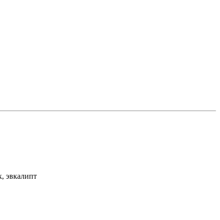
к,
эвкалипт