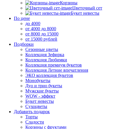
Корзины
Цветочный сет
Букет невесты
По цене
до 4000
от 4000 до 8000
от 8000 до 15000
от 15000 рублей
Подборки
Сезонные цветы
Коллекция Зефирка
Коллекция Любимки
Коллекция премиум букетов
Коллекция Летние впечатления
ЭКО коллекция букетов
Монобукеты
Дуо и трио букеты
Мужские букеты
WOW - эффект
Букет невесты
Сухоцветы
Добавить подарок
Торты
Сладости
Корзины с фруктами