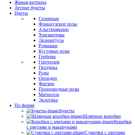
Живая витрина
Летние букеты
Цветы
Сезонные
Французские розы
Альстромерии
Хризантемы
Лизиантусы
Ромашки
Кустовые розы
Герберы
Гортензия
Гвоздика
Розы
Орхидеи
Фрезии
Пионовидные розы
Матиолла
Экзотика
По форме
Букеты
Шляпные коробки
Коробки
с цветами и макарунами
Сумочки с цветами