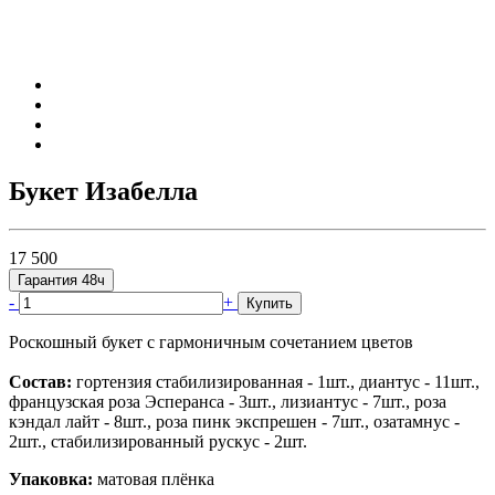
Букет Изабелла
17 500
Гарантия 48ч
-
+
Купить
Роскошный букет с гармоничным сочетанием цветов
Состав:
гортензия стабилизированная - 1шт., диантус - 11шт.,
французская роза Эсперанса - 3шт., лизиантус - 7шт., роза
кэндал лайт - 8шт., роза пинк экспрешен - 7шт., озатамнус -
2шт., стабилизированный рускус - 2шт.
Упаковка:
матовая плёнка