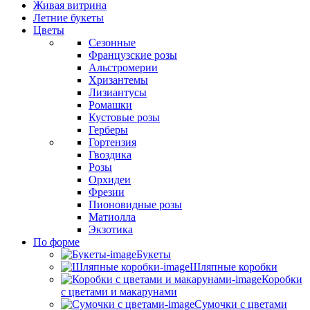
Живая витрина
Летние букеты
Цветы
Сезонные
Французские розы
Альстромерии
Хризантемы
Лизиантусы
Ромашки
Кустовые розы
Герберы
Гортензия
Гвоздика
Розы
Орхидеи
Фрезии
Пионовидные розы
Матиолла
Экзотика
По форме
Букеты
Шляпные коробки
Коробки
с цветами и макарунами
Сумочки с цветами