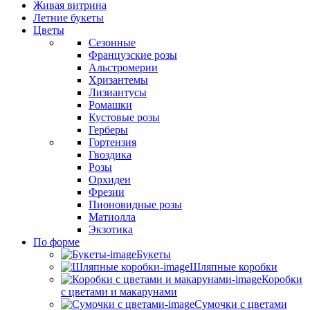
Живая витрина
Летние букеты
Цветы
Сезонные
Французские розы
Альстромерии
Хризантемы
Лизиантусы
Ромашки
Кустовые розы
Герберы
Гортензия
Гвоздика
Розы
Орхидеи
Фрезии
Пионовидные розы
Матиолла
Экзотика
По форме
Букеты
Шляпные коробки
Коробки
с цветами и макарунами
Сумочки с цветами