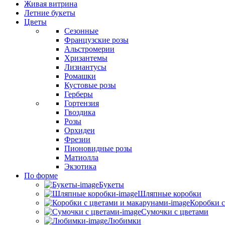
Живая витрина
Летние букеты
Цветы
Сезонные
Французские розы
Альстромерии
Хризантемы
Лизиантусы
Ромашки
Кустовые розы
Герберы
Гортензия
Гвоздика
Розы
Орхидеи
Фрезии
Пионовидные розы
Матиолла
Экзотика
По форме
Букеты
Шляпные коробки
Коробки с
Сумочки с цветами
Любимки