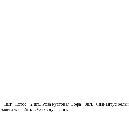
 1шт., Лотос - 2 шт., Роза кустовая Софа - 3шт., Лизиантус белый
овый лист - 2шт., Озатамнус - 3шт.