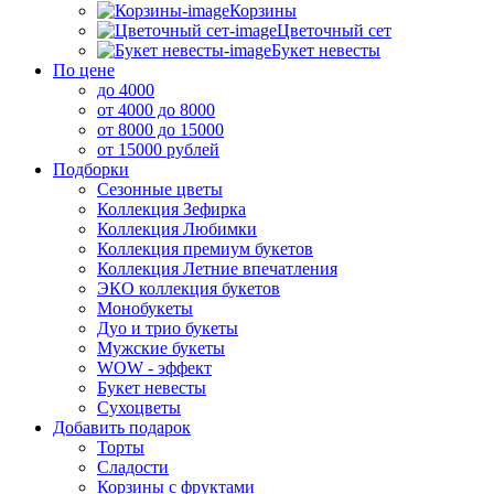
Корзины
Цветочный сет
Букет невесты
По цене
до 4000
от 4000 до 8000
от 8000 до 15000
от 15000 рублей
Подборки
Сезонные цветы
Коллекция Зефирка
Коллекция Любимки
Коллекция премиум букетов
Коллекция Летние впечатления
ЭКО коллекция букетов
Монобукеты
Дуо и трио букеты
Мужские букеты
WOW - эффект
Букет невесты
Сухоцветы
Добавить подарок
Торты
Сладости
Корзины с фруктами