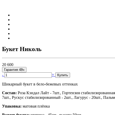
Букет Николь
20 600
Гарантия 48ч
-
+
Купить
Шикарный букет в бело-бежевых оттенках
Состав:
Роза Кэндал Лайт - 7шт., Гортензия стабилизированная -
7шт., Рускус стабилизированный - 2шт., Лагурус - 20шт., Пальм
Упаковка:
матовая плёнка
Размер букета:
ширина - 45см., высота 50см.