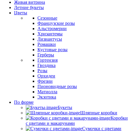
Живая витрина
Летние букеты
Цветы
Сезонные
Французские розы
Альстромерии
Хризантемы
Лизиантусы
Ромашки
Кустовые розы
Герберы
Гортензия
Гвоздика
Розы
Орхидеи
Фрезии
Пионовидные розы
Матиолла
Экзотика
По форме
Букеты
Шляпные коробки
Коробки
с цветами и макарунами
Сумочки с цветами