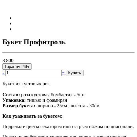
Букет Профитроль
3 800
Гарантия 48ч
-
+
Купить
Букет из кустовых роз
Состав:
роза кустовая бомбастик - 5шт.
Упаковка:
тишью и фоамиран
Размер букета:
ширина - 25см., высота - 30см.
Как ухаживать за букетом:
Подрежьте цветы секатором или острым ножом по диагонали.
Цветы не любят жару, сквозняк или холод, а также прямые