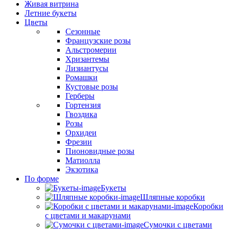
Живая витрина
Летние букеты
Цветы
Сезонные
Французские розы
Альстромерии
Хризантемы
Лизиантусы
Ромашки
Кустовые розы
Герберы
Гортензия
Гвоздика
Розы
Орхидеи
Фрезии
Пионовидные розы
Матиолла
Экзотика
По форме
Букеты
Шляпные коробки
Коробки
с цветами и макарунами
Сумочки с цветами