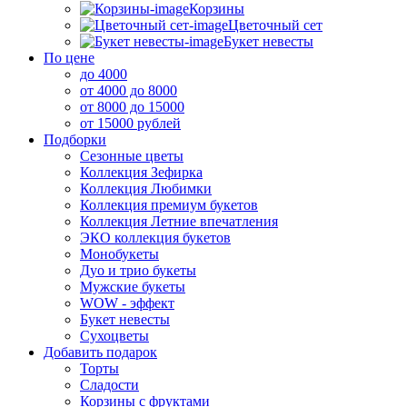
Корзины
Цветочный сет
Букет невесты
По цене
до 4000
от 4000 до 8000
от 8000 до 15000
от 15000 рублей
Подборки
Сезонные цветы
Коллекция Зефирка
Коллекция Любимки
Коллекция премиум букетов
Коллекция Летние впечатления
ЭКО коллекция букетов
Монобукеты
Дуо и трио букеты
Мужские букеты
WOW - эффект
Букет невесты
Сухоцветы
Добавить подарок
Торты
Сладости
Корзины с фруктами