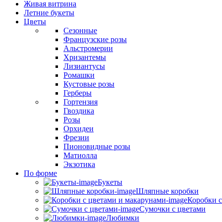
Живая витрина
Летние букеты
Цветы
Сезонные
Французские розы
Альстромерии
Хризантемы
Лизиантусы
Ромашки
Кустовые розы
Герберы
Гортензия
Гвоздика
Розы
Орхидеи
Фрезии
Пионовидные розы
Матиолла
Экзотика
По форме
Букеты
Шляпные коробки
Коробки с
Сумочки с цветами
Любимки