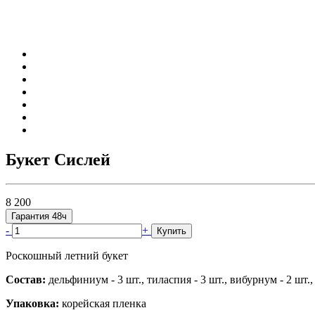
Букет Сислей
8 200
Гарантия 48ч
-
+
Купить
Роскошный летний букет
Состав:
дельфиниум - 3 шт., тиласпия - 3 шт., вибурнум - 2 шт., 
Упаковка:
корейская пленка