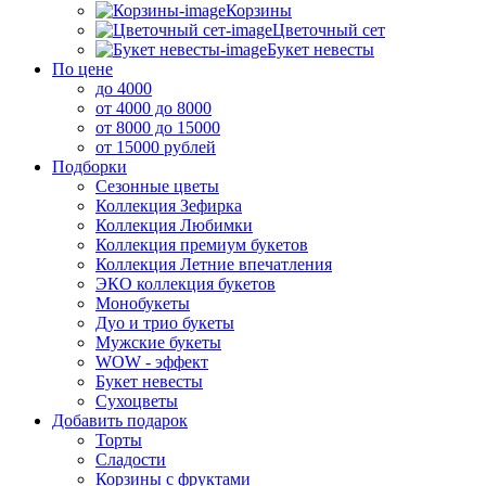
Корзины
Цветочный сет
Букет невесты
По цене
до 4000
от 4000 до 8000
от 8000 до 15000
от 15000 рублей
Подборки
Сезонные цветы
Коллекция Зефирка
Коллекция Любимки
Коллекция премиум букетов
Коллекция Летние впечатления
ЭКО коллекция букетов
Монобукеты
Дуо и трио букеты
Мужские букеты
WOW - эффект
Букет невесты
Сухоцветы
Добавить подарок
Торты
Сладости
Корзины с фруктами