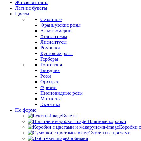
Живая витрина
Летние букеты
Цветы
Сезонные
Французские розы
Альстромерии
Хризантемы
Лизиантусы
Ромашки
Кустовые розы
Герберы
Гортензия
Гвоздика
Розы
Орхидеи
Фрезии
Пионовидные розы
Матиолла
Экзотика
По форме
Букеты
Шляпные коробки
Коробки с
Сумочки с цветами
Любимки