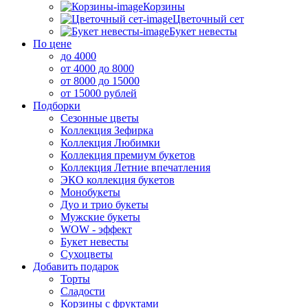
Корзины
Цветочный сет
Букет невесты
По цене
до 4000
от 4000 до 8000
от 8000 до 15000
от 15000 рублей
Подборки
Сезонные цветы
Коллекция Зефирка
Коллекция Любимки
Коллекция премиум букетов
Коллекция Летние впечатления
ЭКО коллекция букетов
Монобукеты
Дуо и трио букеты
Мужские букеты
WOW - эффект
Букет невесты
Сухоцветы
Добавить подарок
Торты
Сладости
Корзины с фруктами