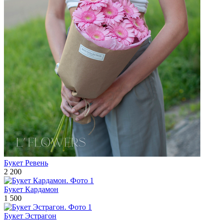
Букет Ревень
2 200
Букет Кардамон
1 500
Букет Эстрагон