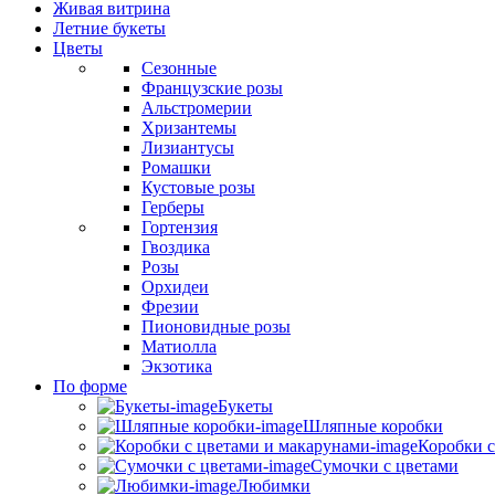
Живая витрина
Летние букеты
Цветы
Сезонные
Французские розы
Альстромерии
Хризантемы
Лизиантусы
Ромашки
Кустовые розы
Герберы
Гортензия
Гвоздика
Розы
Орхидеи
Фрезии
Пионовидные розы
Матиолла
Экзотика
По форме
Букеты
Шляпные коробки
Коробки с
Сумочки с цветами
Любимки