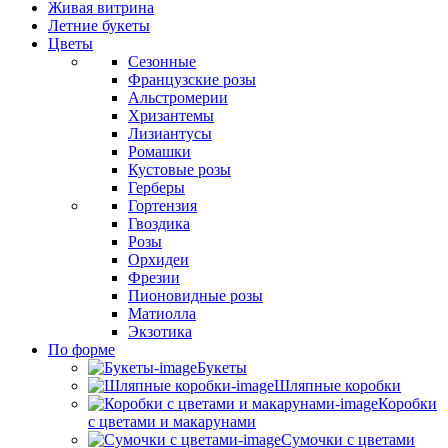
Живая витрина
Летние букеты
Цветы
Сезонные
Французские розы
Альстромерии
Хризантемы
Лизиантусы
Ромашки
Кустовые розы
Герберы
Гортензия
Гвоздика
Розы
Орхидеи
Фрезии
Пионовидные розы
Матиолла
Экзотика
По форме
Букеты
Шляпные коробки
Коробки
с цветами и макарунами
Сумочки с цветами