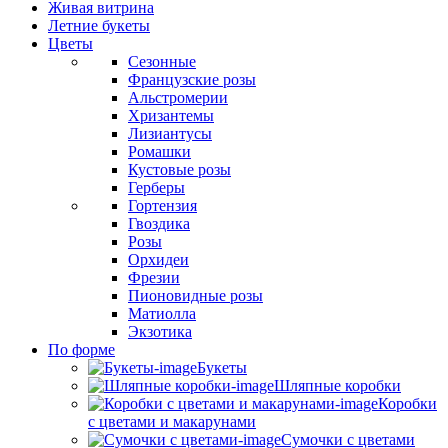
Живая витрина
Летние букеты
Цветы
Сезонные
Французские розы
Альстромерии
Хризантемы
Лизиантусы
Ромашки
Кустовые розы
Герберы
Гортензия
Гвоздика
Розы
Орхидеи
Фрезии
Пионовидные розы
Матиолла
Экзотика
По форме
Букеты
Шляпные коробки
Коробки
с цветами и макарунами
Сумочки с цветами