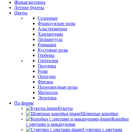
Живая витрина
Летние букеты
Цветы
Сезонные
Французские розы
Альстромерии
Хризантемы
Лизиантусы
Ромашки
Кустовые розы
Герберы
Гортензия
Гвоздика
Розы
Орхидеи
Фрезии
Пионовидные розы
Матиолла
Экзотика
По форме
Букеты
Шляпные коробки
Коробки
с цветами и макарунами
Сумочки с цветами