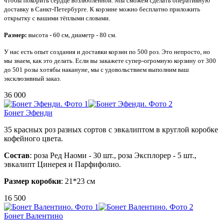
чтобы покорить сердце возлюбленной. Мы сможем сделать оперативную
доставку в Санкт-Петербурге. К корзине можно бесплатно приложить
открытку с вашими тёплыми словами.
Размер:
высота
-
60 см,
диаметр - 80 см.
У нас есть опыт создания и доставки корзин по 500 роз. Это непросто, но
мы знаем, как это делать. Если вы закажете супер-огромную корзину от 300
до 501 розы хотябы накануне, мы с удовольствием выполним ваш
эксклюзивный заказ.
36 000
Бонет Эфенди
35 красных роз разных сортов с эвкалиптом в круглой коробке
кофейного цвета.
Состав
: роза Ред Наоми - 30 шт., роза Эксплорер - 5 шт.,
эвкалипт Цинерея и Парфифолио.
Размер
коробки
: 21*23 см
16 500
Бонет Валентино