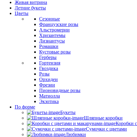
Живая витрина
Летние букеты
Цветы
Сезонные
Французские розы
Альстромерии
Хризантемы
Лизиантусы
Ромашки
Кустовые розы
Герберы
Гортензия
Гвоздика
Розы
Орхидеи
Фрезии
Пионовидные розы
Матиолла
Экзотика
По форме
Букеты
Шляпные коробки
Коробки с
Сумочки с цветами
Любимки