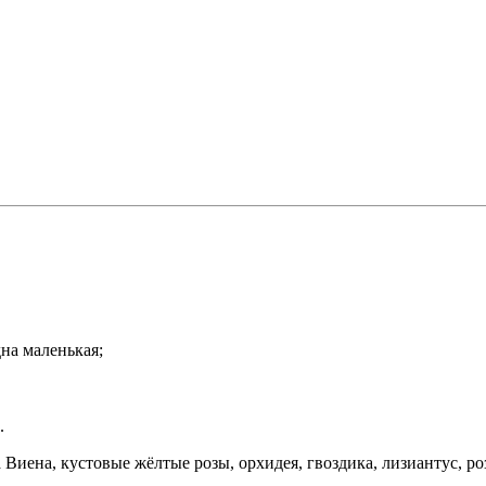
дна маленькая;
.
Виена, кустовые жёлтые розы, орхидея, гвоздика, лизиантус, р