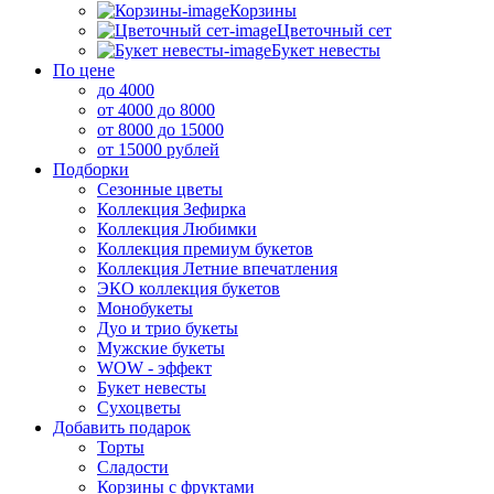
Корзины
Цветочный сет
Букет невесты
По цене
до 4000
от 4000 до 8000
от 8000 до 15000
от 15000 рублей
Подборки
Сезонные цветы
Коллекция Зефирка
Коллекция Любимки
Коллекция премиум букетов
Коллекция Летние впечатления
ЭКО коллекция букетов
Монобукеты
Дуо и трио букеты
Мужские букеты
WOW - эффект
Букет невесты
Сухоцветы
Добавить подарок
Торты
Сладости
Корзины с фруктами