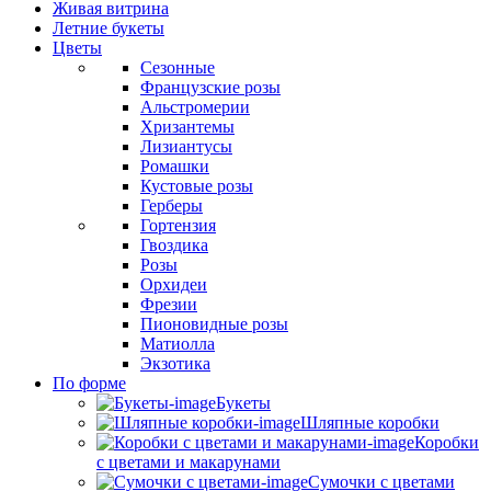
Живая витрина
Летние букеты
Цветы
Сезонные
Французские розы
Альстромерии
Хризантемы
Лизиантусы
Ромашки
Кустовые розы
Герберы
Гортензия
Гвоздика
Розы
Орхидеи
Фрезии
Пионовидные розы
Матиолла
Экзотика
По форме
Букеты
Шляпные коробки
Коробки
с цветами и макарунами
Сумочки с цветами