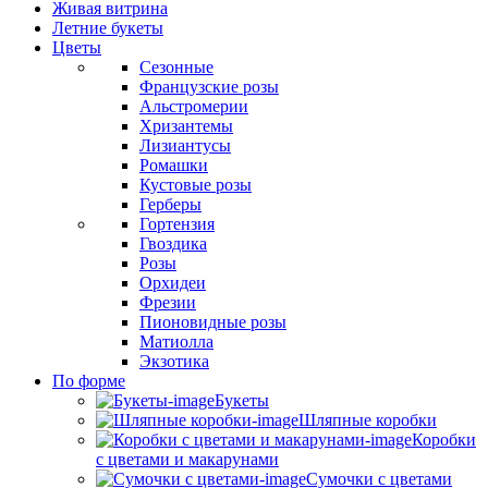
Живая витрина
Летние букеты
Цветы
Сезонные
Французские розы
Альстромерии
Хризантемы
Лизиантусы
Ромашки
Кустовые розы
Герберы
Гортензия
Гвоздика
Розы
Орхидеи
Фрезии
Пионовидные розы
Матиолла
Экзотика
По форме
Букеты
Шляпные коробки
Коробки
с цветами и макарунами
Сумочки с цветами