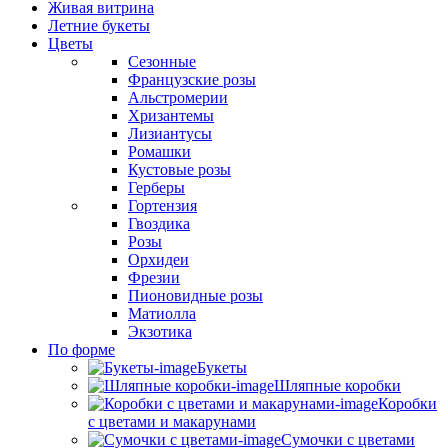
Живая витрина
Летние букеты
Цветы
Сезонные
Французские розы
Альстромерии
Хризантемы
Лизиантусы
Ромашки
Кустовые розы
Герберы
Гортензия
Гвоздика
Розы
Орхидеи
Фрезии
Пионовидные розы
Матиолла
Экзотика
По форме
Букеты
Шляпные коробки
Коробки
с цветами и макарунами
Сумочки с цветами