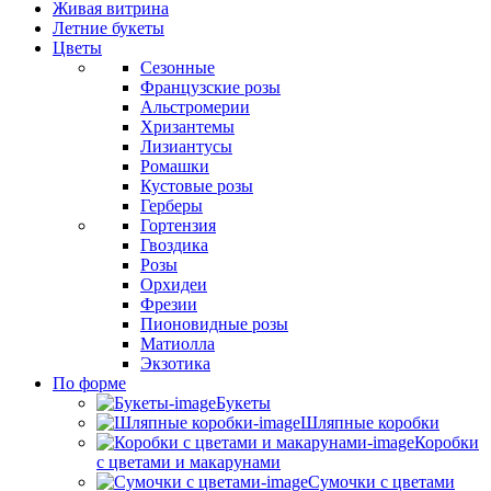
Живая витрина
Летние букеты
Цветы
Сезонные
Французские розы
Альстромерии
Хризантемы
Лизиантусы
Ромашки
Кустовые розы
Герберы
Гортензия
Гвоздика
Розы
Орхидеи
Фрезии
Пионовидные розы
Матиолла
Экзотика
По форме
Букеты
Шляпные коробки
Коробки
с цветами и макарунами
Сумочки с цветами