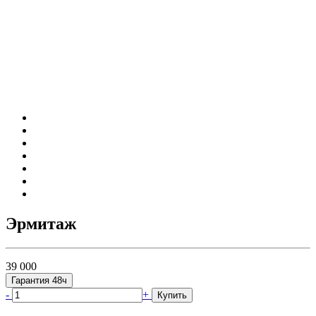
Эрмитаж
39 000
Гарантия 48ч
-
+
Купить