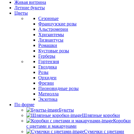
Живая витрина
Летние букеты
Цветы
Сезонные
Французские розы
Альстромерии
Хризантемы
Лизиантусы
Ромашки
Кустовые розы
Герберы
Гортензия
Гвоздика
Розы
Орхидеи
Фрезии
Пионовидные розы
Матиолла
Экзотика
По форме
Букеты
Шляпные коробки
Коробки
с цветами и макарунами
Сумочки с цветами