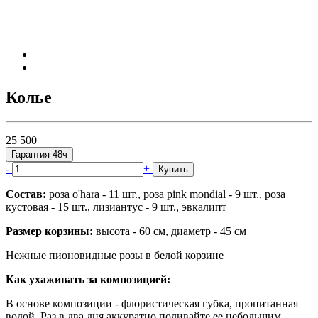
Колье
25 500
Гарантия 48ч
-
+
Купить
Состав:
роза o'hara - 11 шт., роза pink mondial - 9 шт., роза
кустовая - 15 шт., лизиантус - 9 шт., эвкалипт
Размер корзины:
высота - 60 см, диаметр - 45 см
Нежные пионовидные розы в белой корзине
Как ухаживать за композицией:
В основе композиции - флористическая губка, пропитанная
водой. Раз в два дня аккуратно поливайте ее небольшим