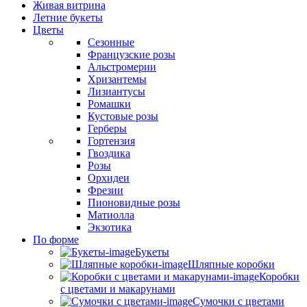
Живая витрина
Летние букеты
Цветы
Сезонные
Французские розы
Альстромерии
Хризантемы
Лизиантусы
Ромашки
Кустовые розы
Герберы
Гортензия
Гвоздика
Розы
Орхидеи
Фрезии
Пионовидные розы
Матиолла
Экзотика
По форме
Букеты
Шляпные коробки
Коробки
с цветами и макарунами
Сумочки с цветами