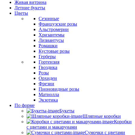
Живая витрина
Летние букеты
Цветы
Сезонные
Французские розы
Альстромерии
Хризантемы
Лизиантусы
Ромашки
Кустовые розы
Герберы
Гортензия
Гвоздика
Розы
Орхидеи
Фрезии
Пионовидные розы
Матиолла
Экзотика
По форме
Букеты
Шляпные коробки
Коробки
с цветами и макарунами
Сумочки с цветами