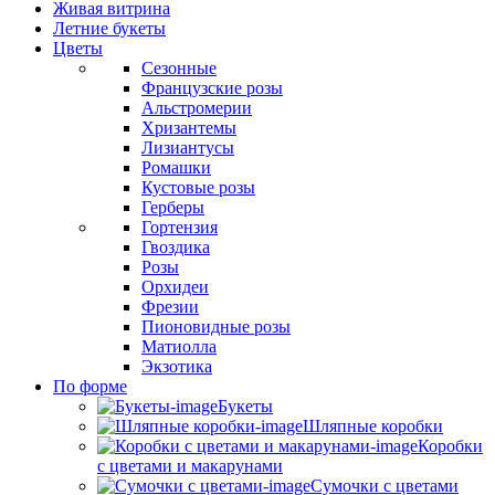
Живая витрина
Летние букеты
Цветы
Сезонные
Французские розы
Альстромерии
Хризантемы
Лизиантусы
Ромашки
Кустовые розы
Герберы
Гортензия
Гвоздика
Розы
Орхидеи
Фрезии
Пионовидные розы
Матиолла
Экзотика
По форме
Букеты
Шляпные коробки
Коробки
с цветами и макарунами
Сумочки с цветами