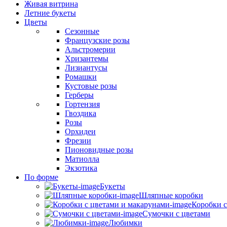
Живая витрина
Летние букеты
Цветы
Сезонные
Французские розы
Альстромерии
Хризантемы
Лизиантусы
Ромашки
Кустовые розы
Герберы
Гортензия
Гвоздика
Розы
Орхидеи
Фрезии
Пионовидные розы
Матиолла
Экзотика
По форме
Букеты
Шляпные коробки
Коробки с
Сумочки с цветами
Любимки