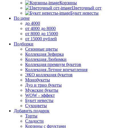
Корзины
Цветочный сет
Букет невесты
По цене
до 4000
от 4000 до 8000
от 8000 до 15000
от 15000 рублей
Подборки
Сезонные цветы
Коллекция Зефирка
Коллекция Любимки
Коллекция премиум букетов
Коллекция Летние впечатления
ЭКО коллекция букетов
Монобукеты
Дуо и трио букеты
Мужские букеты
WOW - эффект
Букет невесты
Сухоцветы
Добавить подарок
Торты
Сладости
Корзины с фруктами