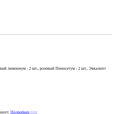
озовый лимониум - 2 шт., розовый Пенисетум - 2 шт., Эвкалипт
минут.
Подробнее >>>