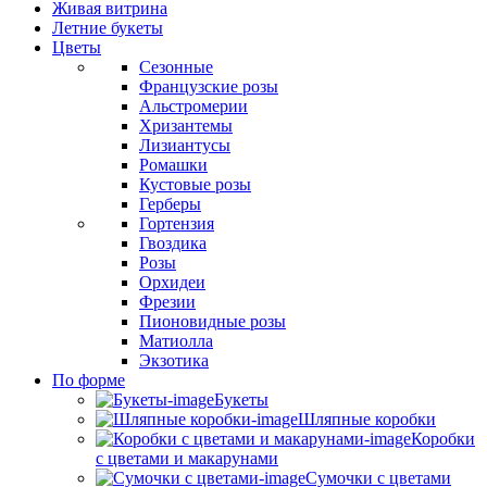
Живая витрина
Летние букеты
Цветы
Сезонные
Французские розы
Альстромерии
Хризантемы
Лизиантусы
Ромашки
Кустовые розы
Герберы
Гортензия
Гвоздика
Розы
Орхидеи
Фрезии
Пионовидные розы
Матиолла
Экзотика
По форме
Букеты
Шляпные коробки
Коробки
с цветами и макарунами
Сумочки с цветами