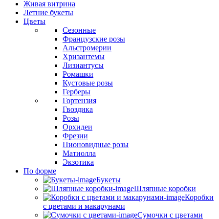
Живая витрина
Летние букеты
Цветы
Сезонные
Французские розы
Альстромерии
Хризантемы
Лизиантусы
Ромашки
Кустовые розы
Герберы
Гортензия
Гвоздика
Розы
Орхидеи
Фрезии
Пионовидные розы
Матиолла
Экзотика
По форме
Букеты
Шляпные коробки
Коробки
с цветами и макарунами
Сумочки с цветами