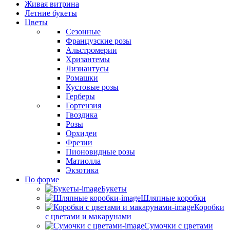
Живая витрина
Летние букеты
Цветы
Сезонные
Французские розы
Альстромерии
Хризантемы
Лизиантусы
Ромашки
Кустовые розы
Герберы
Гортензия
Гвоздика
Розы
Орхидеи
Фрезии
Пионовидные розы
Матиолла
Экзотика
По форме
Букеты
Шляпные коробки
Коробки
с цветами и макарунами
Сумочки с цветами