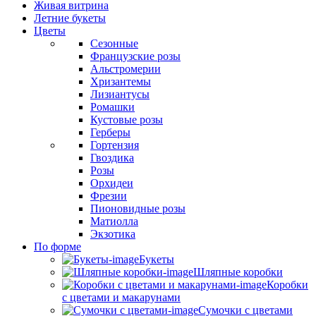
Живая витрина
Летние букеты
Цветы
Сезонные
Французские розы
Альстромерии
Хризантемы
Лизиантусы
Ромашки
Кустовые розы
Герберы
Гортензия
Гвоздика
Розы
Орхидеи
Фрезии
Пионовидные розы
Матиолла
Экзотика
По форме
Букеты
Шляпные коробки
Коробки
с цветами и макарунами
Сумочки с цветами