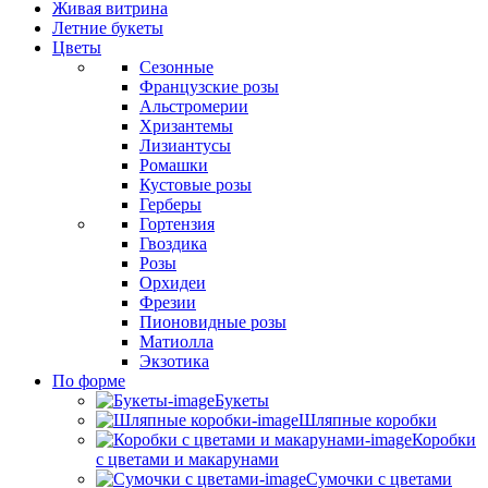
Живая витрина
Летние букеты
Цветы
Сезонные
Французские розы
Альстромерии
Хризантемы
Лизиантусы
Ромашки
Кустовые розы
Герберы
Гортензия
Гвоздика
Розы
Орхидеи
Фрезии
Пионовидные розы
Матиолла
Экзотика
По форме
Букеты
Шляпные коробки
Коробки
с цветами и макарунами
Сумочки с цветами