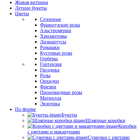
Живая витрина
Летние букеты
Цветы
Сезонные
Французские розы
Альстромерии
Хризантемы
Лизиантусы
Ромашки
Кустовые розы
Герберы
Гортензия
Гвоздика
Розы
Орхидеи
Фрезии
Пионовидные розы
Матиолла
Экзотика
По форме
Букеты
Шляпные коробки
Коробки
с цветами и макарунами
Сумочки с цветами