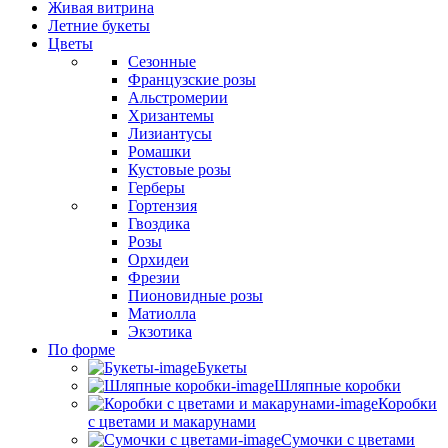
Живая витрина
Летние букеты
Цветы
Сезонные
Французские розы
Альстромерии
Хризантемы
Лизиантусы
Ромашки
Кустовые розы
Герберы
Гортензия
Гвоздика
Розы
Орхидеи
Фрезии
Пионовидные розы
Матиолла
Экзотика
По форме
Букеты
Шляпные коробки
Коробки
с цветами и макарунами
Сумочки с цветами