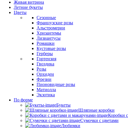
Живая витрина
Летние букеты
Цветы
Сезонные
Французские розы
Альстромерии
Хризантемы
Лизиантусы
Ромашки
Кустовые розы
Герберы
Гортензия
Гвоздика
Розы
Орхидеи
Фрезии
Пионовидные розы
Матиолла
Экзотика
По форме
Букеты
Шляпные коробки
Коробки с
Сумочки с цветами
Любимки