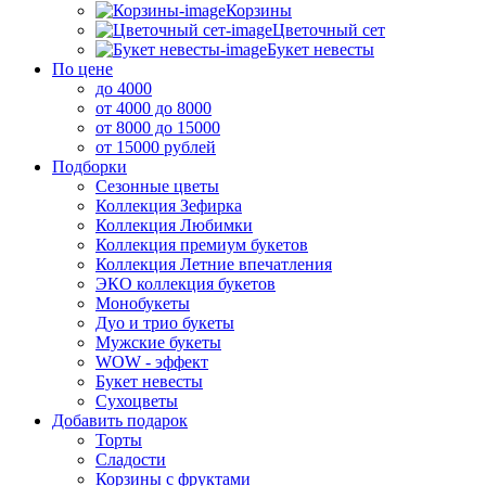
Корзины
Цветочный сет
Букет невесты
По цене
до 4000
от 4000 до 8000
от 8000 до 15000
от 15000 рублей
Подборки
Сезонные цветы
Коллекция Зефирка
Коллекция Любимки
Коллекция премиум букетов
Коллекция Летние впечатления
ЭКО коллекция букетов
Монобукеты
Дуо и трио букеты
Мужские букеты
WOW - эффект
Букет невесты
Сухоцветы
Добавить подарок
Торты
Сладости
Корзины с фруктами