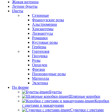
Живая витрина
Летние букеты
Цветы
Сезонные
Французские розы
Альстромерии
Хризантемы
Лизиантусы
Ромашки
Кустовые розы
Герберы
Гортензия
Гвоздика
Розы
Орхидеи
Фрезии
Пионовидные розы
Матиолла
Экзотика
По форме
Букеты
Шляпные коробки
Коробки
с цветами и макарунами
Сумочки с цветами