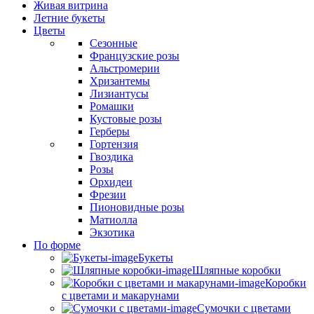
Живая витрина
Летние букеты
Цветы
Сезонные
Французские розы
Альстромерии
Хризантемы
Лизиантусы
Ромашки
Кустовые розы
Герберы
Гортензия
Гвоздика
Розы
Орхидеи
Фрезии
Пионовидные розы
Матиолла
Экзотика
По форме
Букеты
Шляпные коробки
Коробки
с цветами и макарунами
Сумочки с цветами