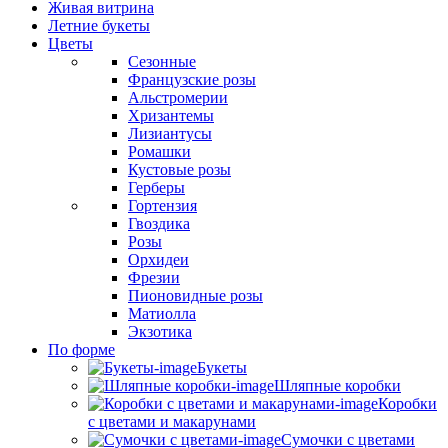
Живая витрина
Летние букеты
Цветы
Сезонные
Французские розы
Альстромерии
Хризантемы
Лизиантусы
Ромашки
Кустовые розы
Герберы
Гортензия
Гвоздика
Розы
Орхидеи
Фрезии
Пионовидные розы
Матиолла
Экзотика
По форме
Букеты
Шляпные коробки
Коробки
с цветами и макарунами
Сумочки с цветами