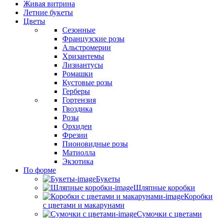
Живая витрина
Летние букеты
Цветы
Сезонные
Французские розы
Альстромерии
Хризантемы
Лизиантусы
Ромашки
Кустовые розы
Герберы
Гортензия
Гвоздика
Розы
Орхидеи
Фрезии
Пионовидные розы
Матиолла
Экзотика
По форме
Букеты
Шляпные коробки
Коробки
с цветами и макарунами
Сумочки с цветами